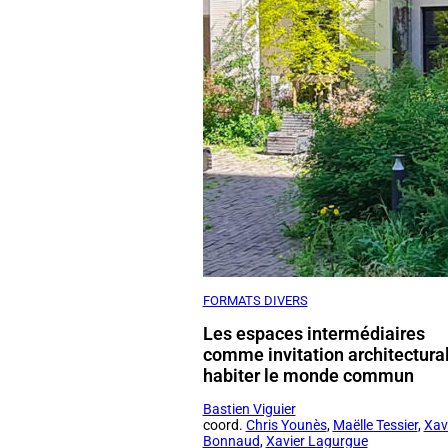
FORMATS DIVERS
Les espaces intermédiaires
comme invitation architectura
habiter le monde commun
Bastien Viguier
coord.
Chris Younès
,
Maëlle Tessier
,
Xav
Bonnaud
,
Xavier Lagurgue
2025