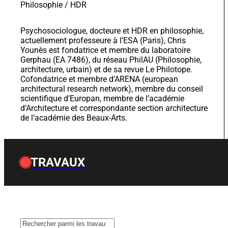
Gerphau (EA 7486), du réseau PhilAU (Philosophie,
architecture, urbain) et de sa revue Le Philotope.
Cofondatrice et membre d’ARENA (european
architectural research network), membre du conseil
scientifique d’Europan, membre de l’académie
d’Architecture et correspondante section architecture
de l’académie des Beaux-Arts.
TRAVAUX
Filtrer
Par catégorie
Ouvrages
(36)
Chapitres d'ouv
Thèses ou HDR
(7)
Articles
(32)
Projets de recherche
(0)
Format