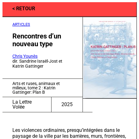
Rencontres d’un
nouveau type
Chris Younès
dir. Sandrine Israël-Jost et
Katrin Gattinger
Arts et ruses, animaux et
milieux, tome 2 : Katrin
Gattinger: Plan B
La Lettre
2025
Volée
Les violences ordinaires, presqu’intégrées dans le
paysage de la ville par les barrières, murs, frontières,
associées aux chorégraphies et transgressions
gestuelles sous-tendent tout un pan du travail de
Katrin Gattinger dont la conscience politique est
transversale, que ce soit par la mise en évidence du
design défensif urbain s’exerçant à l’encontre des
êtres vivants, par l’écriture de textes critiques, mais