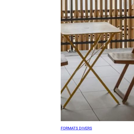
FORMATS DIVERS
La distribution collective co
support d’une identité de l’hab
urbain fondé sur le commun
Bastien Viguier
coord. Valérie Lebois, Emmanuel Marx,