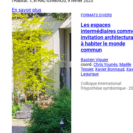
l’Habitat. », in HAL-03980920, 9 février 2023.
En savoir plus
FORMATS DIVERS
Les espaces
intermédiaires comm
invitation architectur
à habiter le monde
commun
Bastien Viguier
coord.
Chris Younès
,
Maëlle
Tessier
,
Xavier Bonnaud
,
Xav
Lagurgue
Colloque international
l'Hypothèse symbiotique - 2