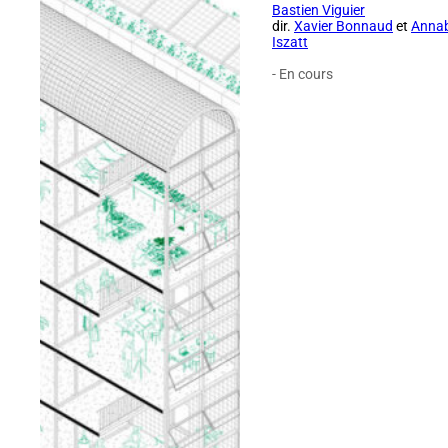
Bastien Viguier
dir.
Xavier Bonnaud
et
Annab
Iszatt
- En cours