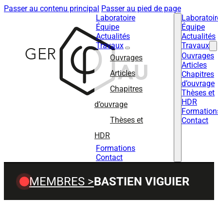
Passer au contenu principal
Passer au pied de page
Laboratoire
Laboratoir
Équipe
Équipe
Actualités
Actualités
Travaux
Travaux
Ouvrages
Ouvrages
Articles
Articles
Chapitres
d’ouvrage
Chapitres
Thèses et
HDR
d’ouvrage
Formation
Thèses et
Contact
HDR
Formations
Contact
MEMBRES >
BASTIEN VIGUIER