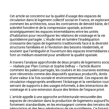
Cet article se concentre sur la qualité d’usage des espaces de
circulation dans le logement collectif social en France, en exploran
comment les architectes, sous les contraintes de densité bâtie, de 
sobriété foncière et de la compression spatiale, activent
stratégiquement les espaces intermédiaires entre les unités
d’habitation pour reconfigurer les relations de voisinage et la vie
quotidienne partagée. L’étude met en lumière l’inadéquation
croissante des types de logements traditionnels face à la diversité
structures familiales et à l’évolution des besoins résidentiels, et
soutient que l’ambiguïté et l’ouverture des espaces intermédiaires 
font un médium essentiel pour améliorer la qualité spatiale.
À travers l’analyse approfondie de deux projets de logements soci
— réalisés par Plan Común et Sophie Delhay — l’article illustre
comment les paliers partagés, les couloirs et les coursives extérieu
sont réinventés comme des dispositifs spatiaux productifs, dotés
d’une valeur à la fois sociale et environnementale. Ces espaces de
circulation réappropriés améliorent l’éclairage et la ventilation tout
servant de supports à des usages informels, à des interactions de
voisinage et à une extension douce des limites de l’espace privé.
L’article appelle à une approche architecturale renouvelée des
espaces de circulation dans la production de logements aujourd’h
fortement standardisée, en les envisageant comme des terrains d
négociation et des lieux générateurs de vie quotidienne. Ce faisant, 