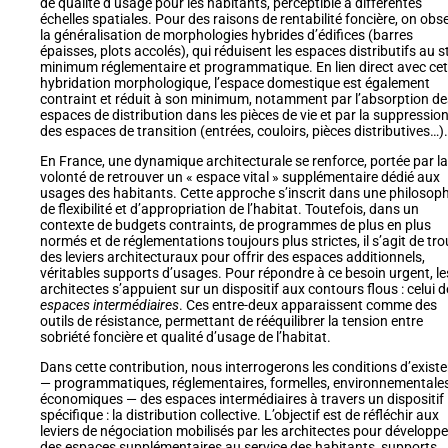
de qualité d’usage pour les habitants, perceptible à différentes
échelles spatiales. Pour des raisons de rentabilité foncière, on obs
la généralisation de morphologies hybrides d’édifices (barres
épaisses, plots accolés), qui réduisent les espaces distributifs au st
minimum réglementaire et programmatique. En lien direct avec cet
hybridation morphologique, l’espace domestique est également
contraint et réduit à son minimum, notamment par l’absorption de
espaces de distribution dans les pièces de vie et par la suppressio
des espaces de transition (entrées, couloirs, pièces distributives…).
En France, une dynamique architecturale se renforce, portée par la
volonté de retrouver un « espace vital » supplémentaire dédié aux
usages des habitants. Cette approche s’inscrit dans une philosoph
de flexibilité et d’appropriation de l’habitat. Toutefois, dans un
contexte de budgets contraints, de programmes de plus en plus
normés et de réglementations toujours plus strictes, il s’agit de tr
des leviers architecturaux pour offrir des espaces additionnels,
véritables supports d’usages. Pour répondre à ce besoin urgent, le
architectes s’appuient sur un dispositif aux contours flous : celui 
espaces intermédiaires
. Ces entre-deux apparaissent comme des
outils de résistance, permettant de rééquilibrer la tension entre
sobriété foncière et qualité d’usage de l’habitat.
Dans cette contribution, nous interrogerons les conditions d’exist
— programmatiques, réglementaires, formelles, environnementales
économiques — des espaces intermédiaires à travers un dispositif
spécifique : la distribution collective. L’objectif est de réfléchir aux
leviers de négociation mobilisés par les architectes pour développe
des espaces supplémentaires au service des habitants, supports