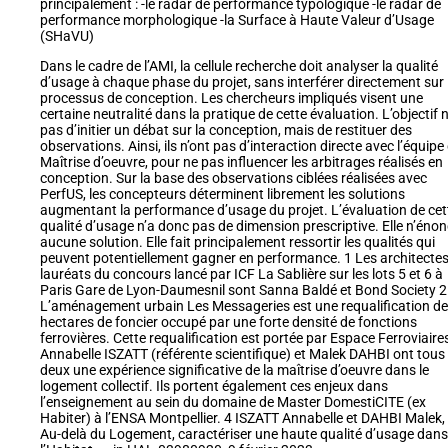
principalement : -le radar de performance typologique -le radar de
performance morphologique -la Surface à Haute Valeur d’Usage
(SHaVU)
Dans le cadre de l’AMI, la cellule recherche doit analyser la qualité
d’usage à chaque phase du projet, sans interférer directement sur 
processus de conception. Les chercheurs impliqués visent une
certaine neutralité dans la pratique de cette évaluation. L’objectif n
pas d’initier un débat sur la conception, mais de restituer des
observations. Ainsi, ils n’ont pas d’interaction directe avec l’équipe
Maîtrise d’oeuvre, pour ne pas influencer les arbitrages réalisés en
conception. Sur la base des observations ciblées réalisées avec
PerfUS, les concepteurs déterminent librement les solutions
augmentant la performance d’usage du projet. L’évaluation de cet
qualité d’usage n’a donc pas de dimension prescriptive. Elle n’éno
aucune solution. Elle fait principalement ressortir les qualités qui
peuvent potentiellement gagner en performance. 1 Les architecte
lauréats du concours lancé par ICF La Sablière sur les lots 5 et 6 à
Paris Gare de Lyon-Daumesnil sont Sanna Baldé et Bond Society 2
L’aménagement urbain Les Messageries est une requalification de
hectares de foncier occupé par une forte densité de fonctions
ferrovières. Cette requalification est portée par Espace Ferroviaire
Annabelle ISZATT (référente scientifique) et Malek DAHBI ont tous
deux une expérience significative de la maîtrise d’oeuvre dans le
logement collectif. Ils portent également ces enjeux dans
l’enseignement au sein du domaine de Master DomestiCITE (ex
Habiter) à l’ENSA Montpellier. 4 ISZATT Annabelle et DAHBI Malek,
Au-delà du Logement, caractériser une haute qualité d’usage dans