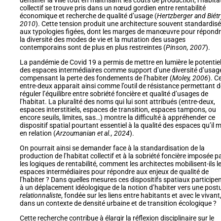
densifier la ville tout en maîtrisant les coûts de production, l’habita
collectif se trouve pris dans un nœud gordien entre rentabilité
économique et recherche de qualité d’usage (
Hertzberger and Biétr
2010
). Cette tension produit une architecture souvent standardisé
aux typologies figées, dont les marges de manœuvre pour répondr
la diversité des modes de vie et la mutation des usages
contemporains sont de plus en plus restreintes (
Pinson, 2007
).
La pandémie de Covid 19 a permis de mettre en lumière le potentie
des espaces intermédiaires comme support d’une diversité d’usag
compensant la perte des fondements de l’habiter (
Moley, 2006
). C
entre-deux apparait ainsi comme l’outil de résistance permettant d
réguler l’équilibre entre sobriété foncière et qualité d’usages de
l’habitat. La pluralité des noms qui lui sont attribués (entre-deux,
espaces interstitiels, espaces de transition, espaces tampons, ou
encore seuils, limites, sas…) montre la difficulté à appréhender ce
dispositif spatial pourtant essentiel à la qualité des espaces qu’il 
en relation (
Arzoumanian et al., 2024
).
On pourrait ainsi se demander face à la standardisation de la
production de l’habitat collectif et à la sobriété foncière imposée p
les logiques de rentabilité, comment les architectes mobilisent-ils l
espaces intermédiaires pour répondre aux enjeux de qualité de
l’habiter ? Dans quelles mesures ces dispositifs spatiaux participen
à un déplacement idéologique de la notion d’habiter vers une post
relationnaliste
, fondée sur les liens entre habitants et avec le vivant
dans un contexte de densité urbaine et de transition écologique ?
Cette recherche contribue à élargir la réflexion disciplinaire sur le