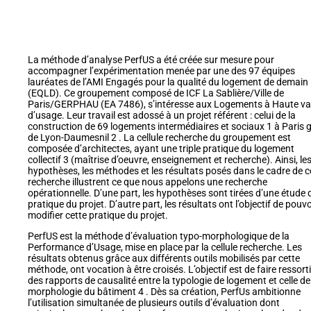
La méthode d’analyse PerfUS a été créée sur mesure pour
accompagner l’expérimentation menée par une des 97 équipes
lauréates de l’AMI Engagés pour la qualité du logement de demain
(EQLD). Ce groupement composé de ICF La Sablière/Ville de
Paris/GERPHAU (EA 7486), s’intéresse aux Logements à Haute va
d’usage. Leur travail est adossé à un projet référent : celui de la
construction de 69 logements intermédiaires et sociaux 1 à Paris 
de Lyon-Daumesnil 2 . La cellule recherche du groupement est
composée d’architectes, ayant une triple pratique du logement
collectif 3 (maîtrise d’oeuvre, enseignement et recherche). Ainsi, le
hypothèses, les méthodes et les résultats posés dans le cadre de c
recherche illustrent ce que nous appelons une recherche
opérationnelle. D’une part, les hypothèses sont tirées d’une étude d
pratique du projet. D’autre part, les résultats ont l’objectif de pouvo
modifier cette pratique du projet.
PerfUS est la méthode d’évaluation typo-morphologique de la
Performance d’Usage, mise en place par la cellule recherche. Les
résultats obtenus grâce aux différents outils mobilisés par cette
méthode, ont vocation à être croisés. L’objectif est de faire ressorti
des rapports de causalité entre la typologie de logement et celle de
morphologie du bâtiment 4 . Dès sa création, PerfUs ambitionne
l’utilisation simultanée de plusieurs outils d’évaluation dont