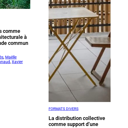
es comme
hitecturale à
onde commun
ès
,
Maëlle
nnaud
,
Xavier
FORMATS DIVERS
La distribution collective
comme support d’une