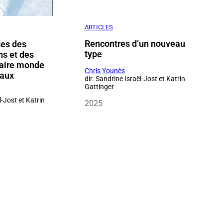
ARTICLES
Rencontres d’un nouveau
es des
type
ns et des
faire monde
Chris Younès
maux
dir. Sandrine Israël-Jost et Katrin
Gattinger
l-Jost et Katrin
2025