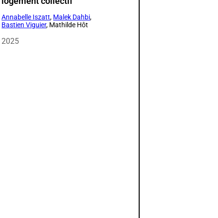
logement collectif
Annabelle Iszatt
,
Malek Dahbi
,
Bastien Viguier
, Mathilde Hôt
2025