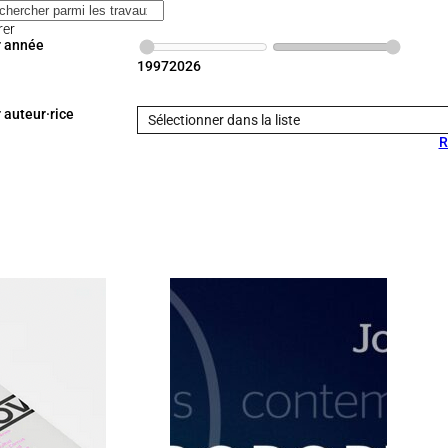
rer
r année
1997
2026
 auteur·rice
Sélectionner dans la liste
R