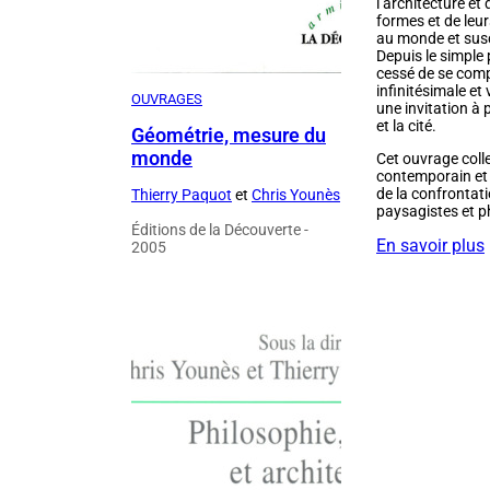
l’architecture et
formes et de leu
au monde et susc
Depuis le simple 
cessé de se comp
infinitésimale et
OUVRAGES
une invitation à 
et la cité.
Géométrie, mesure du
monde
Cet ouvrage coll
contemporain et l
de la confrontat
Thierry Paquot
et
Chris Younès
paysagistes et ph
Éditions de la Découverte -
En savoir plus
2005