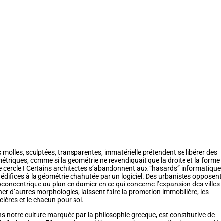
 molles, sculptées, transparentes, immatérielle prétendent se libérer des
étriques, comme si la géométrie ne revendiquait que la droite et la forme
e cercle ! Certains architectes s’abandonnent aux “hasards” informatique
 édifices à la géométrie chahutée par un logiciel. Des urbanistes opposen
concentrique au plan en damier en ce qui concerne l’expansion des villes 
er d’autres morphologies, laissent faire la promotion immobilière, les
ières et le chacun pour soi.
s notre culture marquée par la philosophie grecque, est constitutive de