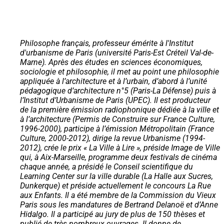
Philosophe français, professeur émérite à l'Institut
d'urbanisme de Paris (université Paris-Est Créteil Val-de-
Marne). Après des études en sciences économiques,
sociologie et philosophie, il met au point une philosophie
appliquée à l’architecture et à l’urbain, d’abord à l’unité
pédagogique d’architecture n°5 (Paris-La Défense) puis à
l’Institut d’Urbanisme de Paris (UPEC). Il est producteur
de la première émission radiophonique dédiée à la ville et
à l’architecture (Permis de Construire sur France Culture,
1996-2000), participe à l’émission Métropolitain (France
Culture, 2000-2012), dirige la revue Urbanisme (1994-
2012), crée le prix « La Ville à Lire », préside Image de Ville
qui, à Aix-Marseille, programme deux festivals de cinéma
chaque année, a présidé le Conseil scientifique du
Learning Center sur la ville durable (La Halle aux Sucres,
Dunkerque) et préside actuellement le concours La Rue
aux Enfants. Il a été membre de la Commission du Vieux
Paris sous les mandatures de Bertrand Delanoë et d’Anne
Hidalgo. Il a participé au jury de plus de 150 thèses et
publié de très nombreux ouvrages. Il donne de