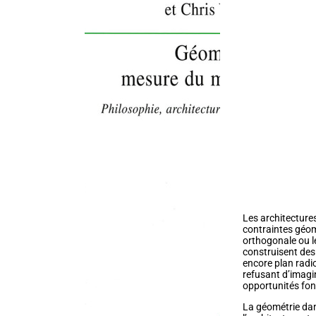
Les architectures
contraintes géom
orthogonale ou l
construisent des
encore plan radio
refusant d’imagin
opportunités fonc
La géométrie dan