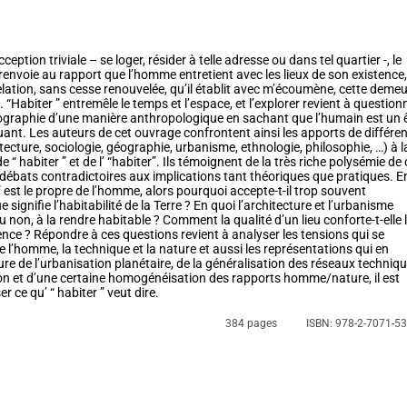
eption triviale – se loger, résider à telle adresse ou dans tel quartier -, le
 renvoie au rapport que l’homme entretient avec les lieux de son existence,
elation, sans cesse renouvelée, qu’il établit avec m’écoumène, cette deme
e. “Habiter ” entremêle le temps et l’espace, et l’explorer revient à question
 géographie d’une manière anthropologique en sachant que l’humain est un 
uant. Les auteurs de cet ouvrage confrontent ainsi les apports de différe
itecture, sociologie, géographie, urbanisme, ethnologie, philosophie, …) à l
“ habiter ” et de l’ “habiter”. Ils témoignent de la très riche polysémie de 
 débats contradictoires aux implications tant théoriques que pratiques. E
r ” est le propre de l’homme, alors pourquoi accepte-t-il trop souvent
e signifie l’habitabilité de la Terre ? En quoi l’architecture et l’urbanisme
ou non, à la rendre habitable ? Comment la qualité d’un lieu conforte-t-elle 
ence ? Répondre à ces questions revient à analyser les tensions qui se
 l’homme, la technique et la nature et aussi les représentations qui en
ure de l’urbanisation planétaire, de la généralisation des réseaux techniq
 et d’une certaine homogénéisation des rapports homme/nature, il est
r ce qu’ “ habiter ” veut dire.
384 pages
ISBN: 978-2-7071-5