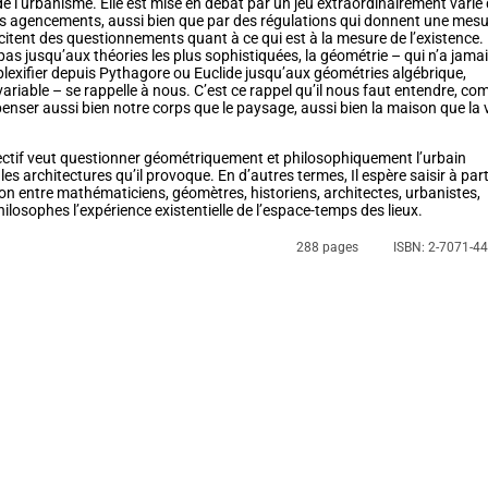
 de l’urbanisme. Elle est mise en débat par un jeu extraordinairement varié
rs agencements, aussi bien que par des régulations qui donnent une mes
itent des questionnements quant à ce qui est à la mesure de l’existence.
pas jusqu’aux théories les plus sophistiquées, la géométrie – qui n’a jama
lexifier depuis Pythagore ou Euclide jusqu’aux géométries algébrique,
 variable – se rappelle à nous. C’est ce rappel qu’il nous faut entendre, c
penser aussi bien notre corps que le paysage, aussi bien la maison que la v
ectif veut questionner géométriquement et philosophiquement l’urbain
es architectures qu’il provoque. En d’autres termes, Il espère saisir à part
ion entre mathématiciens, géomètres, historiens, architectes, urbanistes,
ilosophes l’expérience existentielle de l’espace-temps des lieux.
288 pages
ISBN: 2-7071-4