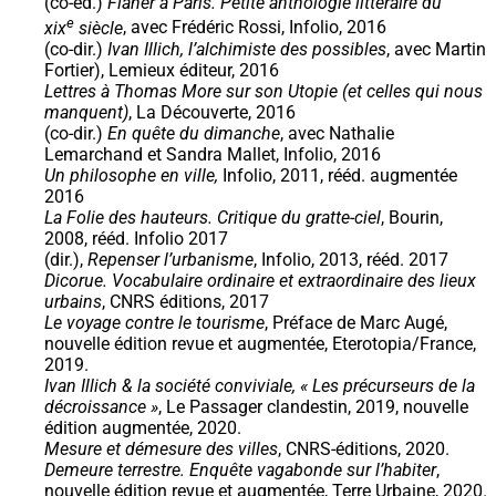
(co-éd.)
Flâner à Paris. Petite anthologie littéraire du
e
xix
siècle
, avec Frédéric Rossi, Infolio, 2016
(co-dir.)
Ivan Illich, l’alchimiste des possibles
, avec Martin
Fortier), Lemieux éditeur, 2016
Lettres à Thomas More sur son Utopie (et celles qui nous
manquent)
, La Découverte, 2016
(co-dir.)
En quête du dimanche
, avec Nathalie
Lemarchand et Sandra Mallet, Infolio, 2016
Un philosophe en ville,
Infolio, 2011, rééd. augmentée
2016
La Folie des hauteurs. Critique du gratte-ciel
, Bourin,
2008, rééd. Infolio 2017
(dir.),
Repenser l’urbanisme
, Infolio, 2013, rééd. 2017
Dicorue. Vocabulaire ordinaire et extraordinaire des lieux
urbains
, CNRS éditions, 2017
Le voyage contre le tourisme
, Préface de Marc Augé,
nouvelle édition revue et augmentée, Eterotopia/France,
2019.
Ivan Illich & la société conviviale, « Les précurseurs de la
décroissance »
, Le Passager clandestin, 2019, nouvelle
édition augmentée, 2020.
Mesure et démesure des villes
, CNRS-éditions, 2020.
Demeure terrestre. Enquête vagabonde sur l’habiter
,
nouvelle édition revue et augmentée, Terre Urbaine, 2020.