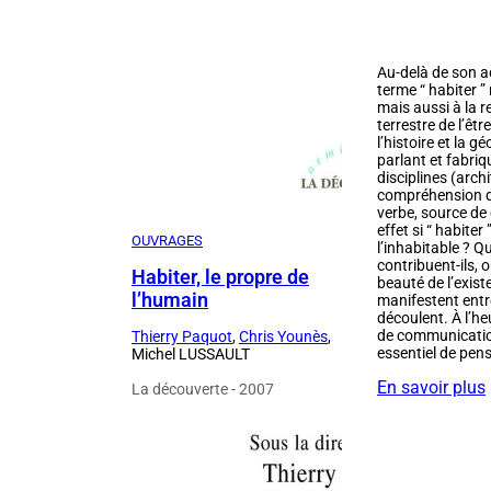
Au-delà de son acc
terme “ habiter ”
mais aussi à la r
terrestre de l’êtr
l’histoire et la
parlant et fabriq
disciplines (arch
compréhension de 
verbe, source de
effet si “ habite
OUVRAGES
l’inhabitable ? Qu
contribuent-ils, 
Habiter, le propre de
beauté de l’exist
l’humain
manifestent entre
découlent. À l’he
de communication
Thierry Paquot
,
Chris Younès
,
essentiel de pense
Michel LUSSAULT
En savoir plus
La découverte - 2007