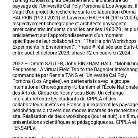
visiting scholarship au Département d’architecture du
paysage de l’Université Cal Poly Pomona à Los Angeles. Il
s’agit d’un projet de recherche sur la collaboration d’Anna
HALPRIN (1920-2021) et Lawrence HALPRIN (1916-2009),
respectivement chorégraphe et architecte paysagiste
américains très influents dans les années 1960-70 ; et plu
précisément sur l’approfondissement d’un moment
spécifique de leur collaboration : “The Halprin Workshops
Experiments in Environment”. Phase # réalisée aux États-
entre août et octobre 2023, phase #2 en cours en 2024.
2022 – Dimitri SZUTER, John BINGHAM HALL, “Mobilizin
Peripheries : A virtual Field Trip to the Bagnolet Interchang
commandité par Rennie TANG et l’Université Cal Poly
Pomona (Los Angeles), en partenariats avec le groupe
international Choreography+Urbanism et l’École Nationale
des Arts du Cirque de Rosny-sous-Bois. Un échange
interculturel entre les étudiants du CPPLA et des
collaborateurs invités en France qui explorent les paysage
périphériques à travers des modes incarnés de recherche 
site. Réalisation de deux workshops (jour et nuit), un film,
présentations scientifiques et pédagogiques au CPPLA et 
l’ENSAPLV.