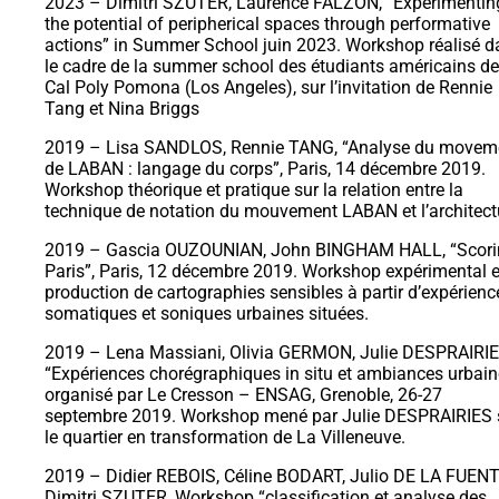
2023 – Dimitri SZUTER, Laurence FALZON, “Experimentin
the potential of peripherical spaces through performative
actions” in Summer School juin 2023. Workshop réalisé d
le cadre de la summer school des étudiants américains de
Cal Poly Pomona (Los Angeles), sur l’invitation de Rennie
Tang et Nina Briggs
2019 – Lisa SANDLOS, Rennie TANG, “Analyse du movem
de LABAN : langage du corps”, Paris, 14 décembre 2019.
Workshop théorique et pratique sur la relation entre la
technique de notation du mouvement LABAN et l’architect
2019 – Gascia OUZOUNIAN, John BINGHAM HALL, “Scorin
Paris”, Paris, 12 décembre 2019. Workshop expérimental e
production de cartographies sensibles à partir d’expérienc
somatiques et soniques urbaines situées.
2019 – Lena Massiani, Olivia GERMON, Julie DESPRAIRIE
“Expériences chorégraphiques in situ et ambiances urbain
organisé par Le Cresson – ENSAG, Grenoble, 26-27
septembre 2019. Workshop mené par Julie DESPRAIRIES 
le quartier en transformation de La Villeneuve.
2019 – Didier REBOIS, Céline BODART, Julio DE LA FUENT
Dimitri SZUTER, Workshop “classification et analyse des