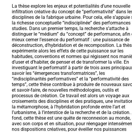
La thèse explore les enjeux et potentialités d’une nouvelle
infiltration créative du concept de “performativité” dans le
disciplines de la fabrique urbaine. Pour cela, elle s’appuie 
la richesse conceptuelle “indisciplinée” des performances
studies. Dans un premier temps, la recherche s’attache à
distinguer le “médium” du “concept” de performance, afin
mieux cerner l’essence du performatif : une puissance de
déconstruction, d’hybridation et de recomposition. La thès
expérimente alors les effets de cette puissance sur les
habitudes, conventions et normes qui régissent nos mani
d’user et d’habiter, de penser et de transformer la ville. En
investiguant le performatif à partir de trois axes principaux
savoir les “émergences transformatrices”, les
“indisciplinarités performatives” et la “performativité des
temps”, cette thèse contribue à produire de nouveaux savo
et savoir-faire, de nouvelles méthodologies, outils et
processus de création. Ce travail est alors un voyage aux
croisements des disciplines et des pratiques, une invitatio
la métamorphose, à l’hybridation profonde entre l’art et
l’urbanisme, à l’interstice de la recherche et de la création.
fond, cette thèse est une quête de reconnexion au monde,
avec son corps et en situation, pour réengager intensémen
nos dispositions créatives, pour éveiller nos puissances