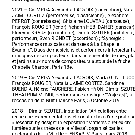
2021 – Cie MPDA Alexandra LACROIX (conception), Natal
JAIME CORTEZ (performeuse, plasticienne) , Alexandre
PERROT (contrebasse), Ghislaine LOUVEAU (danseuse),
François ROUGIER (ténor), Yohann HEBI DAHER (danseur)
Florence KRAUS (saxophone), Dimitri SZUTER (architecte,
performeur), Sven RIONDET (accordéon) ; “Synergie :
Performances musicales et dansées à La Chapelle –
Évangile”, Duos de musiciens et performeurs interprétant 
musiques de compositeurs dans un ensemble de rues, pl
et jardins aux noms de compositeurs autour de la friche
Chapelle Charbon, Paris 18e.
2019 – Cie MPDA Alexandra LACROIX, Marta GENTILUCCI
François ROUGIER, Natalia JAIME CORTEZ, Sandrine
BUENDIA, Hélène FAUCHERE, Fabien HYON, Dimitri SZUTE
THEATRUM MUNDI, Performance artistique “Voi[e,x,s]”, à
l’occasion de la Nuit Blanche Paris, 5 Octobre 2019.
2018 – Dimitri SZUTER, Installation “Articulation entre
recherche, expérimentations et construction d’une pratiqu
« research by design” in exposition “Matières à réflexion:
lumière sur les thèses de la Villette”, organisé par les
doctorants de La Villette – ENSAPLV, Paris, mars 2018.