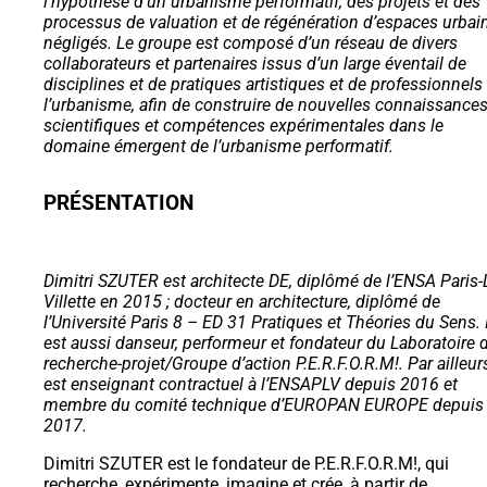
l’hypothèse d’un urbanisme performatif, des projets et des
processus de valuation et de régénération d’espaces urbai
négligés. Le groupe est composé d’un réseau de divers
collaborateurs et partenaires issus d’un large éventail de
disciplines et de pratiques artistiques et de professionnels
l’urbanisme, afin de construire de nouvelles connaissance
scientifiques et compétences expérimentales dans le
domaine émergent de l’urbanisme performatif.
PRÉSENTATION
Dimitri SZUTER est architecte DE, diplômé de l’ENSA Paris-
Villette en 2015 ; docteur en architecture, diplômé de
l’Université Paris 8 – ED 31 Pratiques et Théories du Sens. I
est aussi danseur, performeur et fondateur du Laboratoire 
recherche-projet/Groupe d’action P.E.R.F.O.R.M!. Par ailleurs,
est enseignant contractuel à l’ENSAPLV depuis 2016 et
membre du comité technique d’EUROPAN EUROPE depuis
2017.
Dimitri SZUTER est le fondateur de P.E.R.F.O.R.M!, qui
recherche, expérimente, imagine et crée, à partir de