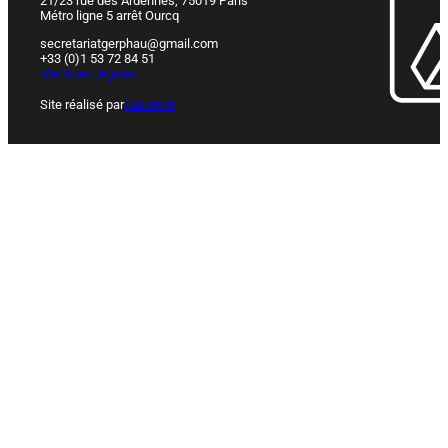
21/23 rue des Ardennes, 75019 Paris
Métro ligne 5 arrêt Ourcq
secretariatgerphau@gmail.com
+33 (0)1 53 72 84 51
Mentions légales
Site réalisé par
cazembé