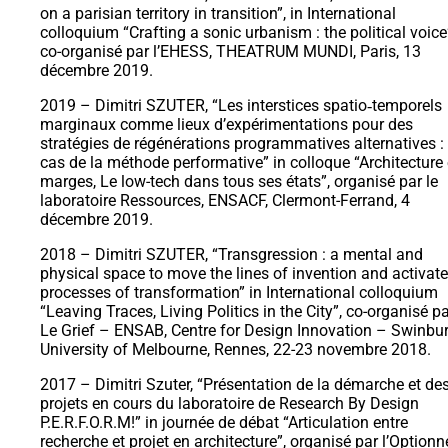
on a parisian territory in transition”, in International
colloquium “Crafting a sonic urbanism : the political voice
co-organisé par l’EHESS, THEATRUM MUNDI, Paris, 13
décembre 2019.
2019 – Dimitri SZUTER, “Les interstices spatio‐temporels
marginaux comme lieux d’expérimentations pour des
stratégies de régénérations programmatives alternatives : 
cas de la méthode performative” in colloque “Architecture 
marges, Le low-tech dans tous ses états”, organisé par le
laboratoire Ressources, ENSACF, Clermont-Ferrand, 4
décembre 2019.
2018 – Dimitri SZUTER, “Transgression : a mental and
physical space to move the lines of invention and activate
processes of transformation” in International colloquium
“Leaving Traces, Living Politics in the City”, co-organisé p
Le Grief – ENSAB, Centre for Design Innovation – Swinbu
University of Melbourne, Rennes, 22-23 novembre 2018.
2017 – Dimitri Szuter, “Présentation de la démarche et de
projets en cours du laboratoire de Research By Design
P.E.R.F.O.R.M!” in journée de débat “Articulation entre
recherche et projet en architecture”, organisé par l’Optionn