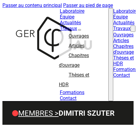
Passer au contenu principal
Passer au pied de page
Laboratoire
Laboratoir
Équipe
Équipe
Actualités
Actualités
Travaux
Travaux
Ouvrages
Ouvrages
Articles
Articles
Chapitres
d’ouvrage
Chapitres
Thèses et
HDR
d’ouvrage
Formation
Thèses et
Contact
HDR
Formations
Contact
MEMBRES >
DIMITRI SZUTER