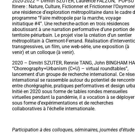
2020-2022 – Dimitri SZUTER, Laurence FALZON, “POPSU 
Itinere : Nature, Culture, Fictionner et Frictionner l’Oxymore
une résidence d’exploration métropolitaine dans le cadre 
programme “Faire métropole par la marche, voyage
initiatique #4”. Une recherche-action en trois résidences
aboutissant à une narration performative d’une portion de
territoire périurbain. Le projet vise la création d’un sentier
métropolitain à Clermont-Ferrand. Réalisation d’interventi
transgressives, un film, une web-série, une exposition (à
venir) et un colloque (à venir).
2020 – Dimitri SZUTER, Rennie TANG, John BINGHAM HA
“Choreography+Urbanism (C+U) – virtual roundtables”,
lancement d’un groupe de recherche international. Ce rés
international se rassemble autour du potentiel de rencontr
entre chorégraphie, pratiques performatives et design urba
Initié en 2020 sous forme de tables rondes mensuelles
virtuelles pendant la pandémie, il a vocation à se déployer
sous forme d’expérimentations et de recherches
collaboratives à l’échelle internationale.
Participation à des colloques, séminaires, journées d’étude 