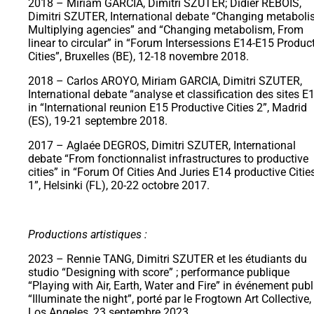
2018 – Miriam GARCIA, Dimitri SZUTER; Didier REBOIS,
Dimitri SZUTER, International debate “Changing metaboli
Multiplying agencies” and “Changing metabolism, From
linear to circular” in “Forum Intersessions E14-E15 Produc
Cities”, Bruxelles (BE), 12-18 novembre 2018.
2018 – Carlos AROYO, Miriam GARCIA, Dimitri SZUTER,
International debate “analyse et classification des sites E
in “International reunion E15 Productive Cities 2”, Madrid
(ES), 19-21 septembre 2018.
2017 – Aglaée DEGROS, Dimitri SZUTER, International
debate “From fonctionnalist infrastructures to productive
cities” in “Forum Of Cities And Juries E14 productive Citie
1”, Helsinki (FL), 20-22 octobre 2017.
Productions artistiques :
2023 – Rennie TANG, Dimitri SZUTER et les étudiants du
studio “Designing with score” ; performance publique
“Playing with Air, Earth, Water and Fire” in événement publ
“Illuminate the night”, porté par le Frogtown Art Collective,
Los Angeles, 23 septembre 2023.