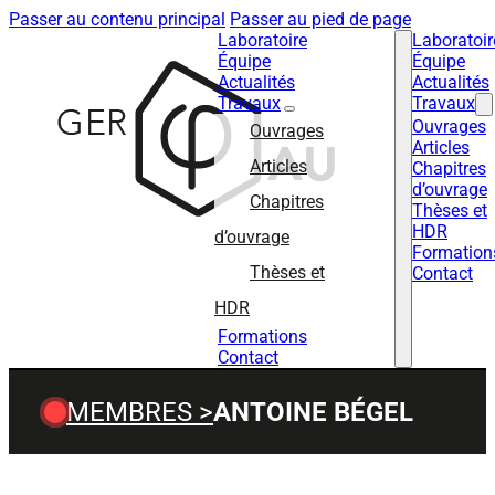
Passer au contenu principal
Passer au pied de page
Laboratoire
Laboratoir
Équipe
Équipe
Actualités
Actualités
Travaux
Travaux
Ouvrages
Ouvrages
Articles
Articles
Chapitres
d’ouvrage
Chapitres
Thèses et
HDR
d’ouvrage
Formation
Thèses et
Contact
HDR
Formations
Contact
MEMBRES >
ANTOINE BÉGEL