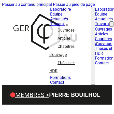
Passer au contenu principal
Passer au pied de page
Laboratoire
Laboratoir
Équipe
Équipe
Actualités
Actualités
Travaux
Travaux
Ouvrages
Ouvrages
Articles
Articles
Chapitres
d’ouvrage
Chapitres
Thèses et
HDR
d’ouvrage
Formation
Thèses et
Contact
HDR
Formations
Contact
MEMBRES >
PIERRE BOUILHOL