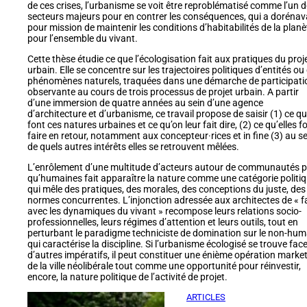
de ces crises, l’urbanisme se voit être reproblématisé comme l’un 
secteurs majeurs pour en contrer les conséquences, qui a dorénav
pour mission de maintenir les conditions d’habitabilités de la planè
pour l’ensemble du vivant.
Cette thèse étudie ce que l’écologisation fait aux pratiques du proj
urbain. Elle se concentre sur les trajectoires politiques d’entités ou
phénomènes naturels, traquées dans une démarche de participati
observante au cours de trois processus de projet urbain. A partir
d’une immersion de quatre années au sein d’une agence
d’architecture et d’urbanisme, ce travail propose de saisir (1) ce q
font ces natures urbaines et ce qu’on leur fait dire, (2) ce qu’elles f
faire en retour, notamment aux concepteur·rices et in fine (3) au se
de quels autres intérêts elles se retrouvent mêlées.
L’enrôlement d’une multitude d’acteurs autour de communautés p
qu’humaines fait apparaître la nature comme une catégorie politi
qui mêle des pratiques, des morales, des conceptions du juste, des
normes concurrentes. L’injonction adressée aux architectes de « f
avec les dynamiques du vivant » recompose leurs relations socio-
professionnelles, leurs régimes d’attention et leurs outils, tout en
perturbant le paradigme techniciste de domination sur le non-hum
qui caractérise la discipline. Si l’urbanisme écologisé se trouve fac
d’autres impératifs, il peut constituer une énième opération marke
de la ville néolibérale tout comme une opportunité pour réinvestir,
encore, la nature politique de l’activité de projet.
ARTICLES