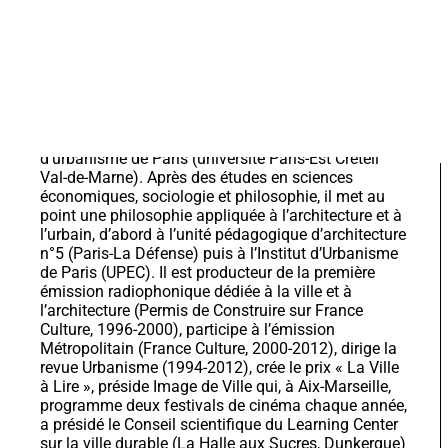
Philosophe / HDR en philosophie / Professeur
émérite à l'IUP
Philosophe français, professeur émérite à l'Institut
d'urbanisme de Paris (université Paris-Est Créteil
Val-de-Marne). Après des études en sciences
économiques, sociologie et philosophie, il met au
point une philosophie appliquée à l’architecture et à
l’urbain, d’abord à l’unité pédagogique d’architecture
n°5 (Paris-La Défense) puis à l’Institut d’Urbanisme
de Paris (UPEC). Il est producteur de la première
émission radiophonique dédiée à la ville et à
l’architecture (Permis de Construire sur France
Culture, 1996-2000), participe à l’émission
Métropolitain (France Culture, 2000-2012), dirige la
revue Urbanisme (1994-2012), crée le prix « La Ville
à Lire », préside Image de Ville qui, à Aix-Marseille,
programme deux festivals de cinéma chaque année,
a présidé le Conseil scientifique du Learning Center
sur la ville durable (La Halle aux Sucres, Dunkerque)
et préside actuellement le concours La Rue aux
Enfants. Il a été membre de la Commission du Vieux