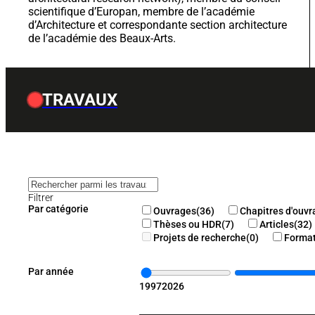
de l’académie des Beaux-Arts.
TRAVAUX
Filtrer
Par catégorie
Ouvrages
(36)
Chapitres d'ouv
Thèses ou HDR
(7)
Articles
(32)
Projets de recherche
(0)
Format
Par année
1997
2026
Par auteur·rice
Sélectionner dans la liste