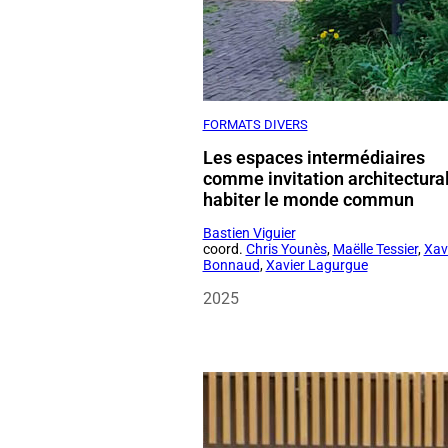
FORMATS DIVERS
Les espaces intermédiaires
comme invitation architectura
habiter le monde commun
Bastien Viguier
coord.
Chris Younès
,
Maëlle Tessier
,
Xav
Bonnaud
,
Xavier Lagurgue
2025