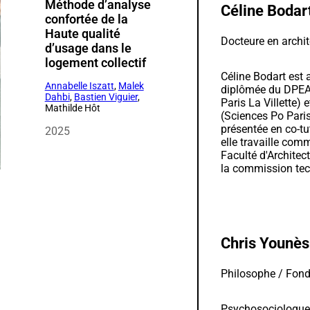
Méthode d’analyse
Céline Bodar
confortée de la
Haute qualité
Docteure en archit
d’usage dans le
logement collectif
Céline Bodart est 
Annabelle Iszatt
,
Malek
diplômée du DPEA,
Dahbi
,
Bastien Viguier
,
Paris La Villette)
Mathilde Hôt
(Sciences Po Paris
présentée en co-tut
2025
elle travaille com
Faculté d'Architec
la commission tec
Chris Younès
Philosophe / Fond
Psychosociologue,