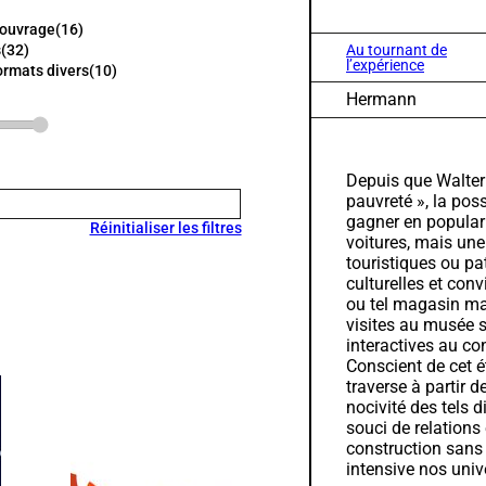
'ouvrage
(16)
Au tournant de
s
(32)
l’expérience
ormats divers
(10)
Hermann
Depuis que Walter
pauvreté », la pos
gagner en populari
Réinitialiser les filtres
voitures, mais une
touristiques ou pa
culturelles et conv
ou tel magasin ma
visites au musée 
interactives au co
Conscient de cet é
traverse à partir de
nocivité des tels d
souci de relation
construction sans
intensive nos univ