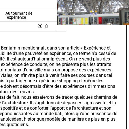
Au tournant de
l'expérience
2018
 Benjamin mentionnait dans son article « Expérience et
sibilité d’une pauvreté en expérience, ce terme n’a cessé de
té. Il est aujourd’hui omniprésent. On ne vend plus des
 expérience de conduite, on ne présente plus les attraits
trimoniaux d’une ville mais on propose des expériences
iviales, on n’invite plus à venir faire ses courses dans tel
is à partager une expérience shopping et même les
se doivent désormais d’être des expériences d’immersions
ntact des œuvres.
tat de fait, nous essaierons de tracer quelques chemins de
 l’architecture. Il s’agit donc de dépasser l’agressivité et la
ispositifs et de conforter l’apport de l’architecture et son
s épanouissantes au monde bâti, alors qu’une puissance de
 antécédent historique modèle de manière de plus en plus
ers quotidiens.