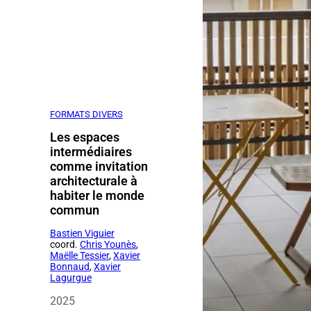
FORMATS DIVERS
Les espaces
intermédiaires
comme invitation
architecturale à
habiter le monde
commun
Bastien Viguier
coord.
Chris Younès
,
Maëlle Tessier
,
Xavier
Bonnaud
,
Xavier
Lagurgue
2025