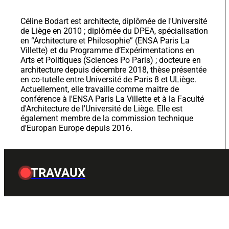
Villette) et du Programme d’Expérimentations en
Arts et Politiques (Sciences Po Paris) ; docteure en
architecture depuis décembre 2018, thèse présentée
en co-tutelle entre Université de Paris 8 et ULiège.
Actuellement, elle travaille comme maitre de
conférence à l'ENSA Paris La Villette et à la Faculté
d'Architecture de l'Université de Liège. Elle est
également membre de la commission technique
d'Europan Europe depuis 2016.
TRAVAUX
Filtrer
Par catégorie
Ouvrages
(36)
Chapitres d'ouv
Thèses ou HDR
(7)
Articles
(32)
Projets de recherche
(0)
Format