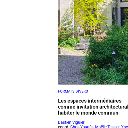
FORMATS DIVERS
Les espaces intermédiaires
comme invitation architectura
habiter le monde commun
Bastien Viguier
coord.
Chris Younès
,
Maëlle Tessier
,
Xav
Bonnaud
,
Xavier Lagurgue
2025