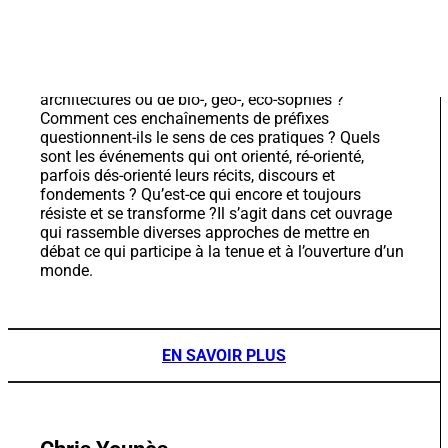
architectures ou de bio-, géo-, éco-sophies ?
Comment ces enchaînements de préfixes
questionnent-ils le sens de ces pratiques ? Quels
sont les événements qui ont orienté, ré-orienté,
parfois dés-orienté leurs récits, discours et
fondements ? Qu’est-ce qui encore et toujours
résiste et se transforme ?Il s’agit dans cet ouvrage
qui rassemble diverses approches de mettre en
débat ce qui participe à la tenue et à l’ouverture d’un
monde.
EN SAVOIR PLUS
Chris Younès
Philosophe / Fondatrice du Gerphau / Docteure en
Philosophie / HDR