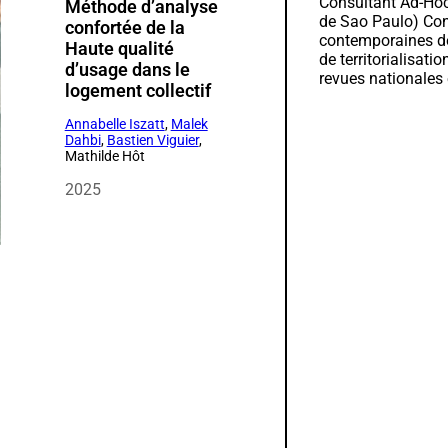
Consultant Ad-Hoc
Méthode d’analyse
de Sao Paulo) Con
confortée de la
contemporaines de
Haute qualité
de territorialisati
d’usage dans le
revues nationales 
logement collectif
Annabelle Iszatt
,
Malek
Dahbi
,
Bastien Viguier
,
Mathilde Hôt
2025