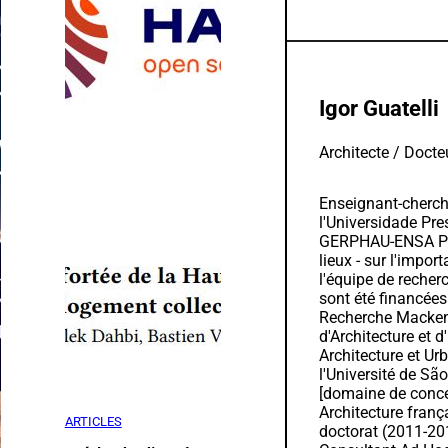
Igor Guatelli
Architecte / Docte
Enseignant-cherch
l'Universidade Pr
GERPHAU-ENSA Paris
lieux - sur l'impo
l'équipe de recherc
sont été financée
Recherche Mackenz
d'Architecture et 
Architecture et Ur
l'Université de Sã
[domaine de concen
Architecture franç
ARTICLES
doctorat (2011-201