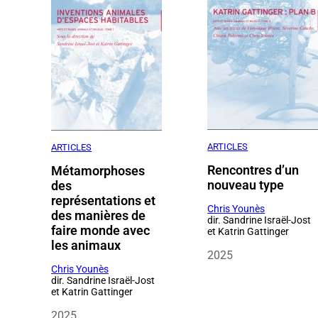
ARTICLES
ARTICLES
Rencontres d’un
Métamorphoses
nouveau type
des
représentations et
Chris Younès
des manières de
dir. Sandrine Israël-Jost
faire monde avec
et Katrin Gattinger
les animaux
2025
Chris Younès
dir. Sandrine Israël-Jost
et Katrin Gattinger
2025