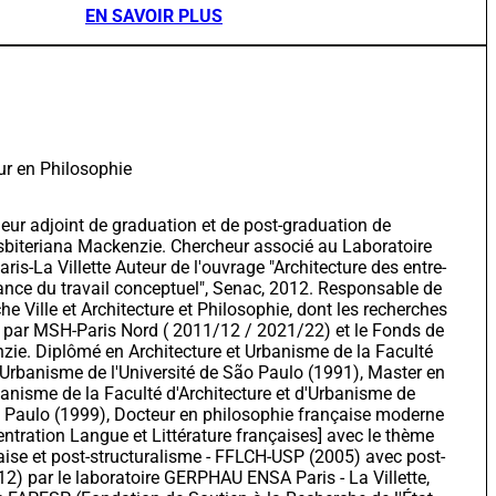
EN SAVOIR PLUS
ur en Philosophie
eur adjoint de graduation et de post-graduation de
esbiteriana Mackenzie. Chercheur associé au Laboratoire
-La Villette Auteur de l'ouvrage "Architecture des entre-
rtance du travail conceptuel", Senac, 2012. Responsable de
he Ville et Architecture et Philosophie, dont les recherches
s par MSH-Paris Nord ( 2011/12 / 2021/22) et le Fonds de
ie. Diplômé en Architecture et Urbanisme de la Faculté
d'Urbanisme de l'Université de São Paulo (1991), Master en
banisme de la Faculté d'Architecture et d'Urbanisme de
o Paulo (1999), Docteur en philosophie française moderne
tration Langue et Littérature françaises] avec le thème
aise et post-structuralisme - FFLCH-USP (2005) avec post-
2) par le laboratoire GERPHAU ENSA Paris - La Villette,