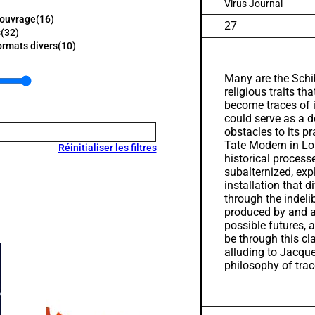
Virus Journal
'ouvrage
(16)
27
s
(32)
ormats divers
(10)
Many are the Schib
religious traits t
become traces of i
could serve as a d
obstacles to its p
Tate Modern in Lo
Réinitialiser les filtres
historical processe
subalternized, expl
installation that d
through the indeli
produced by and ac
possible futures, a
be through this cla
alluding to Jacque
philosophy of trac