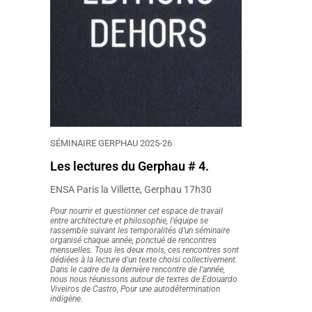
SÉMINAIRE GERPHAU 2025-26
Les lectures du Gerphau # 4.
ENSA Paris la Villette, Gerphau 17h30
Pour nourrir et questionner cet espace de travail
entre architecture et philosophie, l’équipe se
rassemble suivant les temporalités d’un séminaire
organisé chaque année, ponctué de rencontres
mensuelles. Tous les deux mois, ces rencontres sont
dédiées à la lecture d'un texte choisi collectivement.
Dans le cadre de la dernière rencontre de l'année,
nous nous réunissons autour de textes de Edouardo
Viveiros de Castro, Pour une autodétermination
indigène.