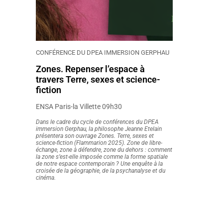
CONFÉRENCE DU DPEA IMMERSION GERPHAU
Zones. Repenser l’espace à
travers Terre, sexes et science-
fiction
ENSA Paris-la Villette 09h30
Dans le cadre du cycle de conférences du DPEA
immersion Gerphau, la philosophe Jeanne Etelain
présentera son ouvrage Zones. Terre, sexes et
science-fiction (Flammarion 2025). Zone de libre-
échange, zone à défendre, zone du dehors : comment
la zone s’est-elle imposée comme la forme spatiale
de notre espace contemporain ? Une enquête à la
croisée de la géographie, de la psychanalyse et du
cinéma.