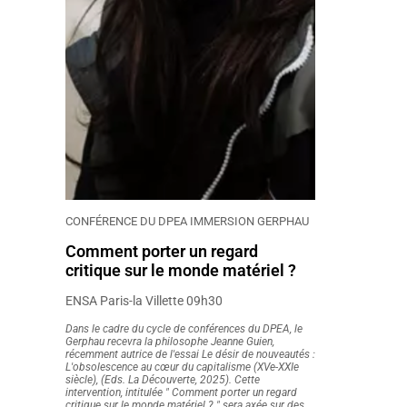
CONFÉRENCE DU DPEA IMMERSION GERPHAU
Comment porter un regard
critique sur le monde matériel ?
ENSA Paris-la Villette 09h30
Dans le cadre du cycle de conférences du DPEA, le
Gerphau recevra la philosophe Jeanne Guien,
récemment autrice de l'essai Le désir de nouveautés :
L'obsolescence au cœur du capitalisme (XVe-XXIe
siècle), (Eds. La Découverte, 2025). Cette
intervention, intitulée " Comment porter un regard
critique sur le monde matériel ? " sera axée sur des