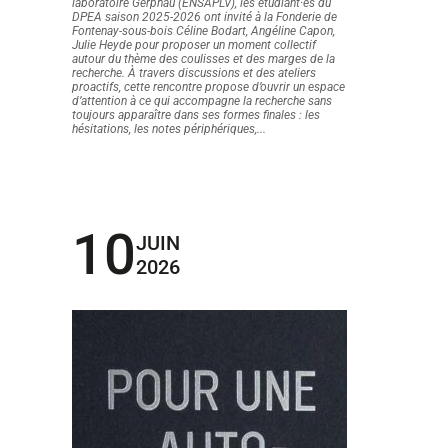
laboratoire Gerphau (ENSAPLV), les étudiant·es du
DPEA saison 2025-2026 ont invité à la Fonderie de
Fontenay-sous-bois Céline Bodart, Angéline Capon,
Julie Heyde pour proposer un moment collectif
autour du thème des coulisses et des marges de la
recherche. À travers discussions et des ateliers
proactifs, cette rencontre propose d’ouvrir un espace
d’attention à ce qui accompagne la recherche sans
toujours apparaître dans ses formes finales : les
hésitations, les notes périphériques,...
10
JUIN
2026