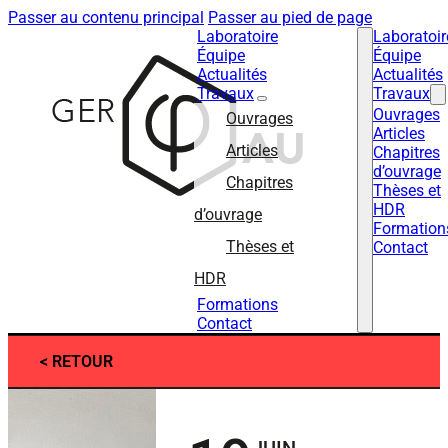
Passer au contenu principal
Passer au pied de page
Laboratoire
Laboratoir
Équipe
Équipe
Actualités
Actualités
Travaux
Travaux
Ouvrages
Ouvrages
Articles
Articles
Chapitres
d’ouvrage
Chapitres
Thèses et
HDR
d’ouvrage
Formation
Thèses et
Contact
HDR
Formations
Contact
< RETOUR