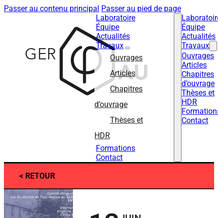
Passer au contenu principal
Passer au pied de page
Laboratoire
Laboratoir
Équipe
Équipe
Actualités
Actualités
Travaux
Travaux
Ouvrages
Ouvrages
Articles
Articles
Chapitres
d’ouvrage
Chapitres
Thèses et
HDR
d’ouvrage
Formation
Thèses et
Contact
HDR
Formations
Contact
< RETOUR