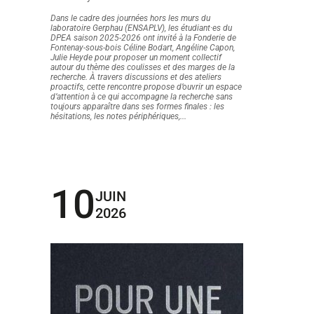
Dans le cadre des journées hors les murs du
laboratoire Gerphau (ENSAPLV), les étudiant·es du
DPEA saison 2025-2026 ont invité à la Fonderie de
Fontenay-sous-bois Céline Bodart, Angéline Capon,
Julie Heyde pour proposer un moment collectif
autour du thème des coulisses et des marges de la
recherche. À travers discussions et des ateliers
proactifs, cette rencontre propose d’ouvrir un espace
d’attention à ce qui accompagne la recherche sans
toujours apparaître dans ses formes finales : les
hésitations, les notes périphériques,...
10
JUIN
2026