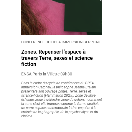
CONFÉRENCE DU DPEA IMMERSION GERPHAU
Zones. Repenser l’espace à
travers Terre, sexes et science-
fiction
ENSA Paris-la Villette 09h30
Dans le cadre du cycle de conférences du DPEA
immersion Gerphau, la philosophe Jeanne Etelain
présentera son ouvrage Zones. Terre, sexes et
science-fiction (Flammarion 2025). Zone de libre-
échange, zone à défendre, zone du dehors : comment
la zone s’est-elle imposée comme la forme spatiale
de notre espace contemporain ? Une enquête à la
croisée de la géographie, de la psychanalyse et du
cinéma.