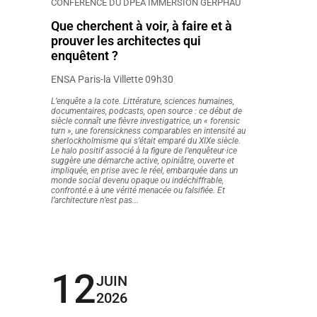
CONFÉRENCE DU DPEA IMMERSION GERPHAU
Que cherchent à voir, à faire et à
prouver les architectes qui
enquêtent ?
ENSA Paris-la Villette 09h30
L’enquête a la cote. Littérature, sciences humaines,
documentaires, podcasts, open source : ce début de
siècle connaît une fièvre investigatrice, un « forensic
turn », une forensickness comparables en intensité au
sherlockholmisme qui s’était emparé du XIXe siècle.
Le halo positif associé à la figure de l’enquêteur·ice
suggère une démarche active, opiniâtre, ouverte et
impliquée, en prise avec le réel, embarquée dans un
monde social devenu opaque ou indéchiffrable,
confronté.e à une vérité menacée ou falsifiée. Et
l’architecture n’est pas...
12
JUIN
2026